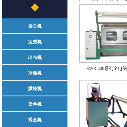
卷染机
定型机
出布机
SWRl400系列全电脑
冷漂机
烘燥机
染色机
烫金机