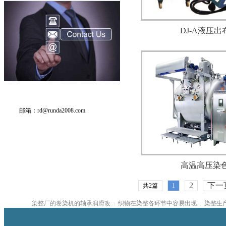
DJ-A液压出
邮箱：
rd@runda2008.com
高温高压染
2
下一
共2篇
1
染整厂的卷染机的轴承润滑改...
织物在染整各环节中容易出现...
染整生产