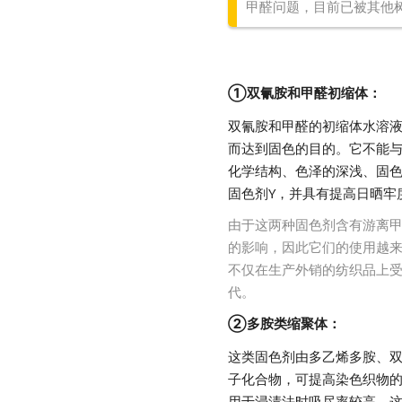
甲醛问题，目前已被其他
①双氰胺和甲醛初缩体：
双氰胺和甲醛的初缩体水溶液
而达到固色的目的。它不能与
化学结构、色泽的深浅、固色
固色剂Y，并具有提高日晒牢
由于这两种固色剂含有游离甲
的影响，因此它们的使用越来越
不仅在生产外销的纺织品上
代。
②多胺类缩聚体：
这类固色剂由多乙烯多胺、
子化合物，可提高染色织物的
用于浸渍法时吸尽率较高。