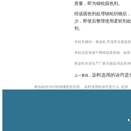
质量，即为锦纶固色剂。
经该固色剂处理锦纶织物后
少，即使后整理使用柔软剂
剂。
本站关键词：
卷染机
,
常温常压卷染
本站信息来源于网络或者原创，如有
卷染机
专业生产厂家无锡金润达咨询电话：0
染料选用的诀窍是
上一资讯：
教你如何10分钟搞懂固色剂原...
染料选用的诀窍是什么
还原、