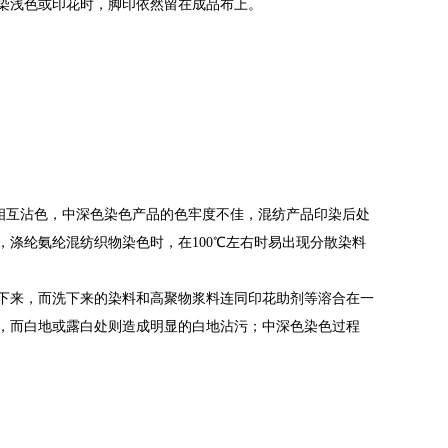
染浅色或印花时，脚印依然留在成品布上。
相互沾色，中深色染色产品的色牢度不佳，混纺产品印染后处
涤纶氨纶混纺织物染色时，在100℃左右时易出现分散染料
下来，而洗下来的染料和高聚物浆料连同印花助剂等溶合在一
，而白地或露白处则造成明显的白地沾污；中深色染色过程