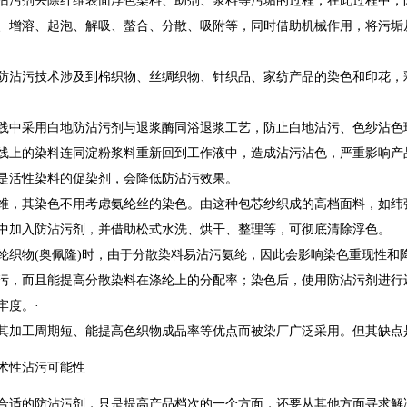
沾污剂去除纤维表面浮色染料、助剂、浆料等污垢的过程，在此过程中，
、增溶、起泡、解吸、螯合、分散、吸附等，同时借助机械作用，将污垢
防沾污技术涉及到棉织物、丝绸织物、针织品、家纺产品的染色和印花，
践中采用白地防沾污剂与退浆酶同浴退浆工艺，防止白地沾污、色纱沾色
线上的染料连同淀粉浆料重新回到工作液中，造成沾污沾色，严重影响产品
是活性染料的促染剂，会降低防沾污效果。
维，其染色不用考虑氨纶丝的染色。由这种包芯纱织成的高档面料，如纬
中加入防沾污剂，并借助松式水洗、烘干、整理等，可彻底清除浮色。
纶织物(奥佩隆)时，由于分散染料易沾污氨纶，因此会影响染色重现性和
污，而且能提高分散染料在涤纶上的分配率；染色后，使用防沾污剂进行还
牢度。·
其加工周期短、能提高色织物成品率等优点而被染厂广泛采用。但其缺点
术性沾污可能性
合适的防沾污剂，只是提高产品档次的一个方面，还要从其他方面寻求解